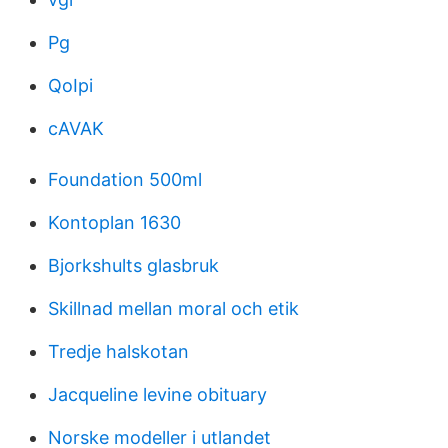
Pg
QoIpi
cAVAK
Foundation 500ml
Kontoplan 1630
Bjorkshults glasbruk
Skillnad mellan moral och etik
Tredje halskotan
Jacqueline levine obituary
Norske modeller i utlandet