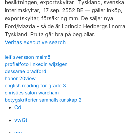
besiktningen, exportskyltar i Tyskland, svenska
interimskyltar,​ 17 sep. 2552 BE — gäller inköp,
exportskyltar, försäkring mm. De säljer nya
Ford/Mazda - så de är i princip Hedbergs i norra
Tyskland. Pruta går bra på beg.bilar.
Veritas executive search
leif svensson malmö
profielfoto linkedin wijzigen
dessarae bradford
honor 20view
english reading for grade 3
christies salon wareham
betygskriterier samhällskunskap 2
Cd
vwGt
vgr